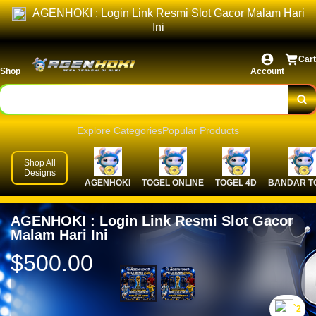
AGENHOKI : Login Link Resmi Slot Gacor Malam Hari
Ini
Cart
Shop
Account
Explore Categories
Popular Products
Shop All
Designs
AGENHOKI
TOGEL ONLINE
TOGEL 4D
BANDAR T
AGENHOKI : Login Link Resmi Slot Gacor
Malam Hari Ini
$500.00
`2