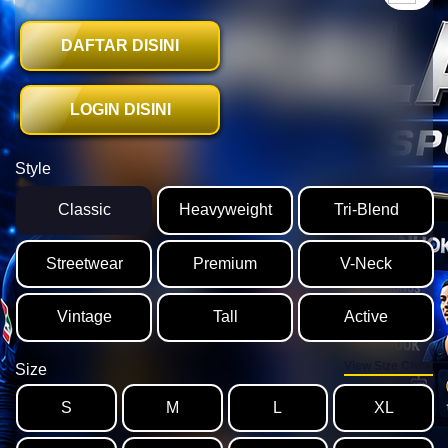
DAFTAR DISINI
LOGIN DISINI
Style
Classic
Heavyweight
Tri-Blend
Streetwear
Premium
V-Neck
Vintage
Tall
Active
View Size Chart
Size
S
M
L
XL