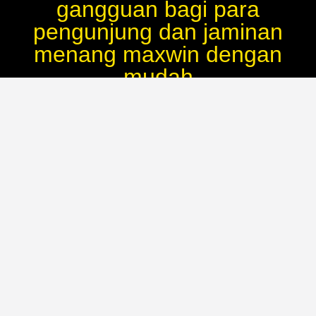
gangguan bagi para
pengunjung dan jaminan
menang maxwin dengan
mudah
AGENHOKI
AGENHOKI memastikan setiap
permainan togel yang ditawarkan dapat berjalan
dengan lancar dan memberikan pengalaman
bermain yang menarik. Komitmen perusahaan
ini terhadap kualitas dan keandalan
menjadikannya pilihan utama bagi para pemain
yang mencari platform togel yang tidak hanya
aman tetapi juga menyenangkan.
Saatnya merasakan pengalaman
togel online
yang berbeda dengan AGENHOKI, di mana
beragam permainan menanti untuk
mengantarkan Anda meraih kemenangan.
Dengan akses mudah ke berbagai pasaran,
pemain dapat menjelajahi opsi taruhan yang