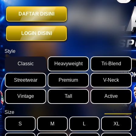
DAFTAR DISINI
LOGIN DISINI
Style
Classic
Heavyweight
Tri-Blend
Streetwear
Premium
V-Neck
Vintage
Tall
Active
View Size Chart
Size
S
M
L
XL