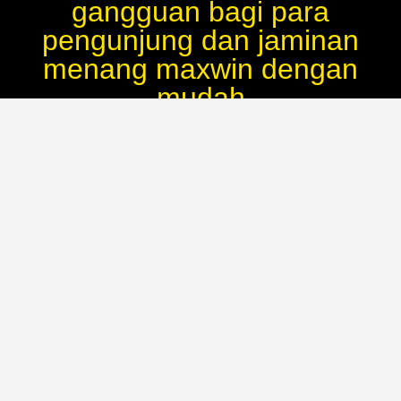
gangguan bagi para
pengunjung dan jaminan
menang maxwin dengan
mudah
AGENHOKI
AGENHOKI memastikan setiap
permainan togel yang ditawarkan dapat berjalan
dengan lancar dan memberikan pengalaman
bermain yang menarik. Komitmen perusahaan
ini terhadap kualitas dan keandalan
menjadikannya pilihan utama bagi para pemain
yang mencari platform togel yang tidak hanya
aman tetapi juga menyenangkan.
Saatnya merasakan pengalaman
togel online
yang berbeda dengan AGENHOKI, di mana
beragam permainan menanti untuk
mengantarkan Anda meraih kemenangan.
Dengan akses mudah ke berbagai pasaran,
pemain dapat menjelajahi opsi taruhan yang