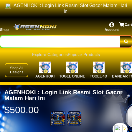
AGENHOKI : Login Link Resmi Slot Gacor Malam Hari
Ini
Cart
Shop
Account
Explore Categories
Popular Products
Shop All
Designs
AGENHOKI
TOGEL ONLINE
TOGEL 4D
BANDAR T
AGENHOKI : Login Link Resmi Slot Gacor
Malam Hari Ini
$500.00
`2