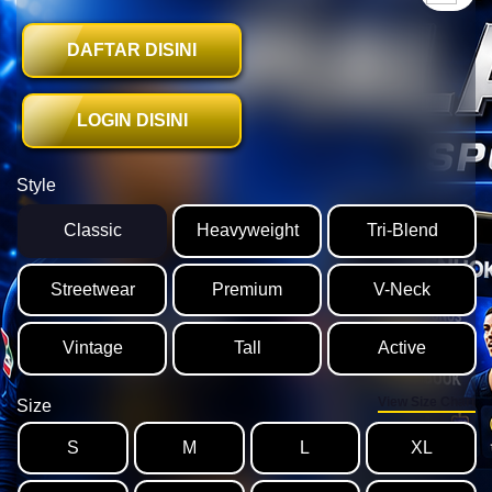
DAFTAR DISINI
LOGIN DISINI
Style
Classic
Heavyweight
Tri-Blend
Streetwear
Premium
V-Neck
Vintage
Tall
Active
View Size Chart
Size
S
M
L
XL