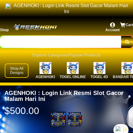
AGENHOKI : Login Link Resmi Slot Gacor Malam Hari
Ini
Cart
Shop
Account
Explore Categories
Popular Products
Shop All
Designs
AGENHOKI
TOGEL ONLINE
TOGEL 4D
BANDAR T
AGENHOKI : Login Link Resmi Slot Gacor
Malam Hari Ini
$500.00
`2