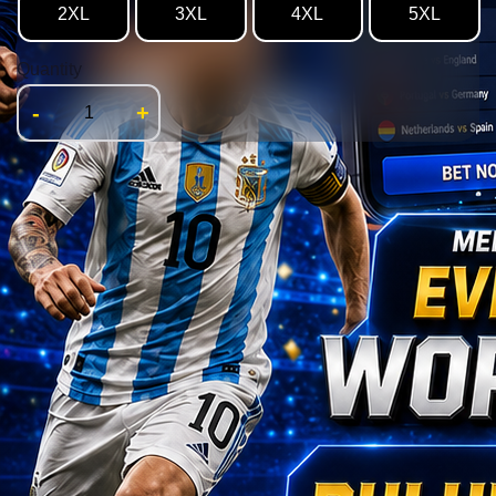
2XL
3XL
4XL
5XL
Quantity
-
+