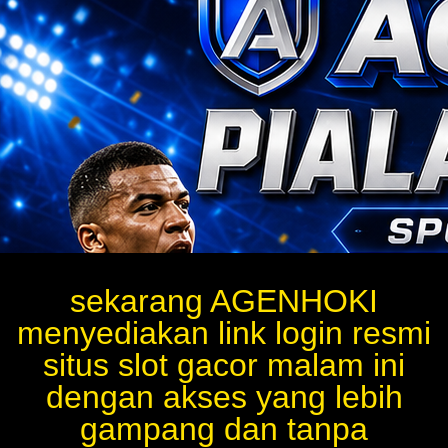
sekarang AGENHOKI
menyediakan link login resmi
situs slot gacor malam ini
dengan akses yang lebih
gampang dan tanpa