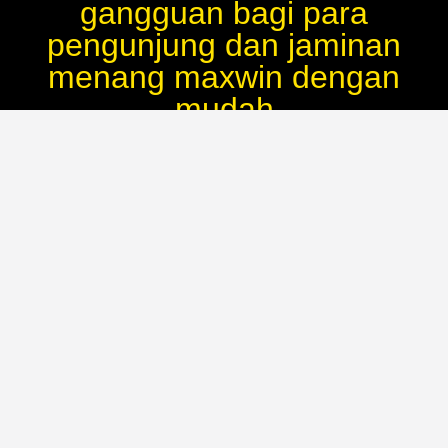
gangguan bagi para
pengunjung dan jaminan
menang maxwin dengan
mudah
AGENHOKI
AGENHOKI memastikan setiap
permainan togel yang ditawarkan dapat berjalan
dengan lancar dan memberikan pengalaman
bermain yang menarik. Komitmen perusahaan
ini terhadap kualitas dan keandalan
menjadikannya pilihan utama bagi para pemain
yang mencari platform togel yang tidak hanya
aman tetapi juga menyenangkan.
Saatnya merasakan pengalaman
togel online
yang berbeda dengan AGENHOKI, di mana
beragam permainan menanti untuk
mengantarkan Anda meraih kemenangan.
Dengan akses mudah ke berbagai pasaran,
pemain dapat menjelajahi opsi taruhan yang